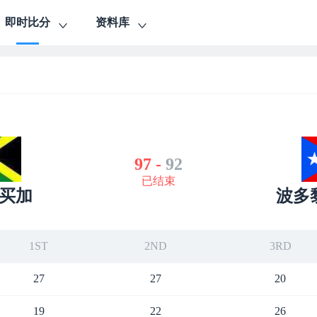
即时比分
资料库
97
-
92
已结束
买加
波多
1ST
2ND
3RD
27
27
20
19
22
26