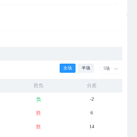
全场
半场
5场
胜负
分差
-2
负
6
胜
14
胜