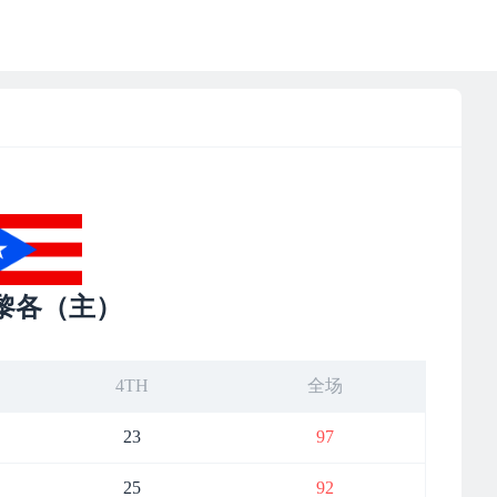
黎各（主）
4TH
全场
23
97
25
92