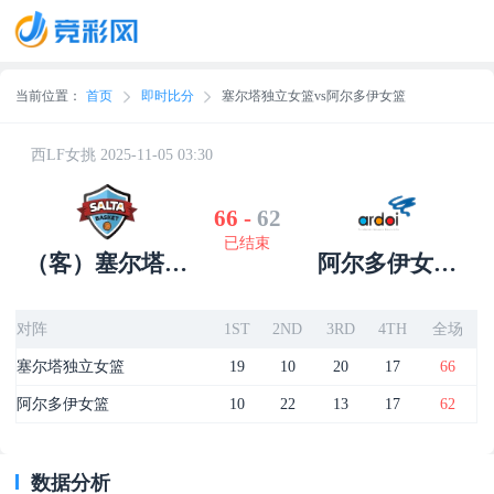
当前位置：
首页
即时比分
塞尔塔独立女篮vs阿尔多伊女篮
西LF女挑 2025-11-05 03:30
66
-
62
已结束
（客）塞尔塔独
阿尔多伊女篮
立女篮
（主）
对阵
1ST
2ND
3RD
4TH
全场
塞尔塔独立女篮
19
10
20
17
66
阿尔多伊女篮
10
22
13
17
62
数据分析