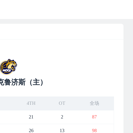
克鲁济斯（主）
4TH
OT
全场
21
2
87
26
13
98