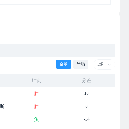
全场
半场
5场
胜负
分差
18
胜
8
斯
胜
-14
负