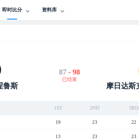
即时比分
资料库
87
-
98
已结束
涅鲁斯
摩日达斯
1ST
2ND
3RD
19
23
22
13
23
23