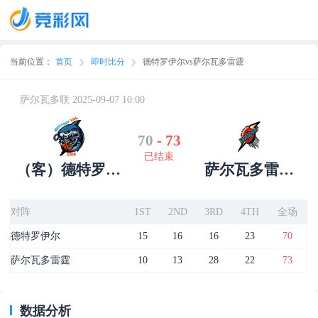
当前位置：
首页
即时比分
德特罗伊尔vs萨尔瓦多雷霆
萨尔瓦多联 2025-09-07 10:00
70
-
73
已结束
（客）德特罗伊
萨尔瓦多雷霆
尔
（主）
对阵
1ST
2ND
3RD
4TH
全场
德特罗伊尔
15
16
16
23
70
萨尔瓦多雷霆
10
13
28
22
73
数据分析