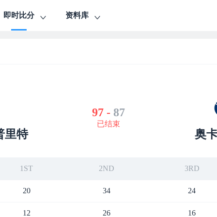
即时比分
资料库
97
-
87
已结束
普里特
奥
1ST
2ND
3RD
20
34
24
12
26
16