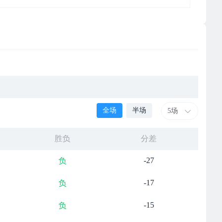
全场
半场
5场
胜负
分差
-27
负
-17
负
-15
负