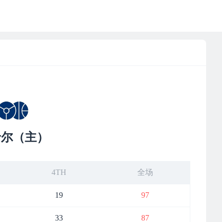
卡尔（主）
4TH
全场
19
97
33
87