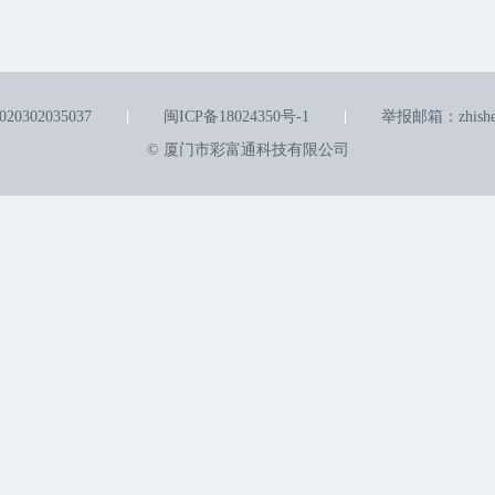
0302035037
闽ICP备18024350号-1
举报邮箱：zhishen
© 厦门市彩富通科技有限公司