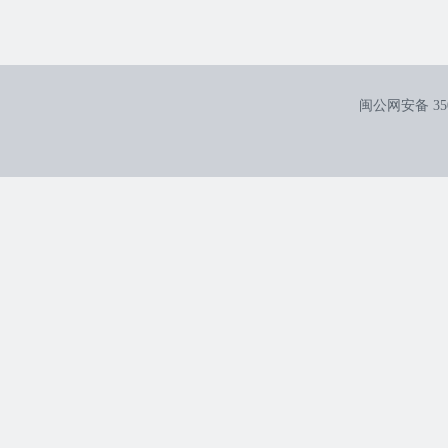
闽公网安备 3502