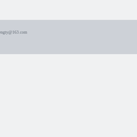
gty@163.com