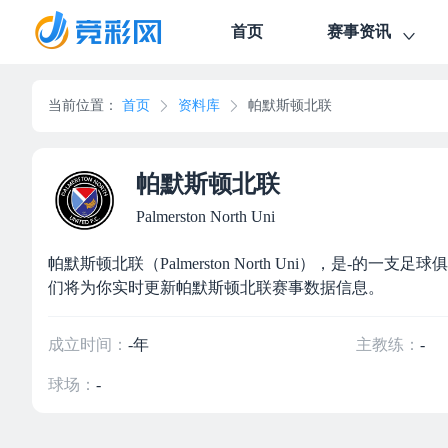
首页
赛事资讯
当前位置：
首页
资料库
帕默斯顿北联
帕默斯顿北联
Palmerston North Uni
帕默斯顿北联（Palmerston North Uni），是
们将为你实时更新帕默斯顿北联赛事数据信息。
成立时间：
-年
主教练：
-
球场：
-