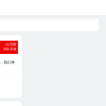
26万欧
球队市值
-年，我们将