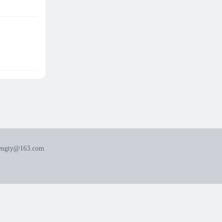
gty@163.com