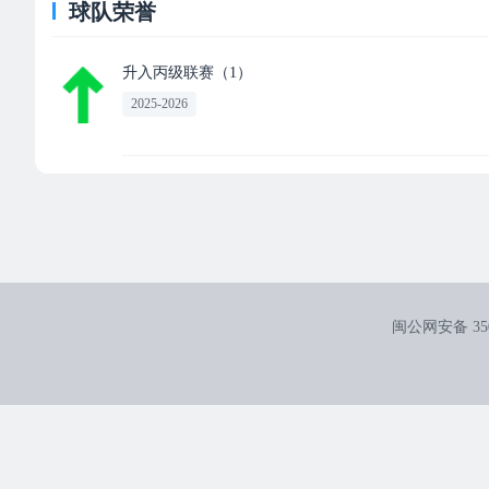
球队荣誉
升入丙级联赛（1）
2025-2026
闽公网安备 3502