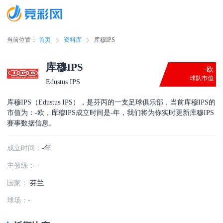
当前位置：
首页
资料库
库穆IPS
库穆IPS
-欧
球队市值
Edustus IPS
库穆IPS（Edustus IPS），是芬丙的一支足球俱乐部，当前库穆IPS的
市值为：-欧，库穆IPS成立时间是-年，我们将为你实时更新库穆IPS
赛事数据信息。
成立时间：
-年
主教练：
-
国家：
芬兰
球场：
-