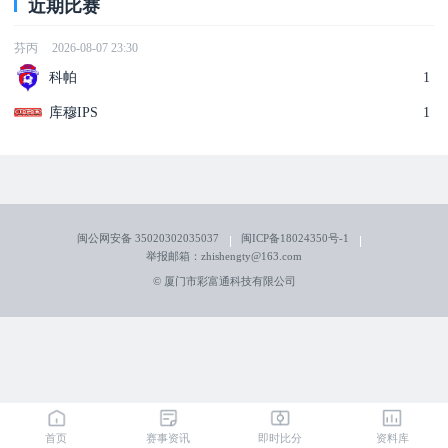
近期比赛
芬丙
2026-08-07 23:30
科帕
1
库穆IPS
1
闽公网安备 35020302035037
闽ICP备18024350号-1
举报邮箱：zhishengty@163.com
© 厦门市彩富通科技有限公司
首页
赛事资讯
即时比分
资料库