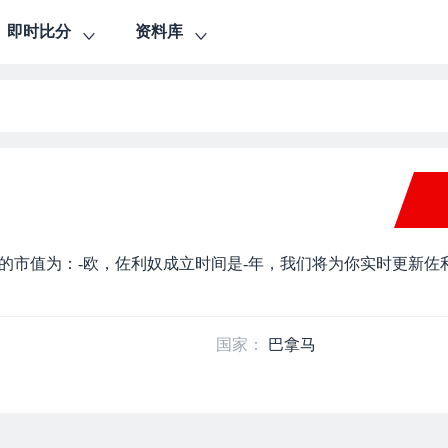
即时比分
资料库
佐利奴的市值为：-欧，佐利奴成立时间是-年，我们将为你实时更新
国家：
巴拿马