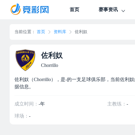
首页
赛事资讯
当前位置：
首页
资料库
佐利奴
佐利奴
Chorrillo
佐利奴（Chorrillo），是-的一支足球俱乐部，当前
据信息。
成立时间：
-年
主教练：
-
球场：
-