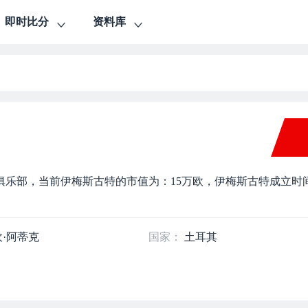
即时比分
资料库
丙的一支足球俱乐部，当前伊梅斯古特的市值为：15万欧，伊梅斯古特成立时
坎·阿蒂克
国家：
土耳其