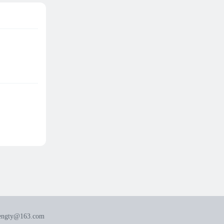
gty@163.com