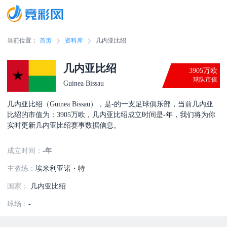
当前位置：
首页
资料库
几内亚比绍
几内亚比绍
3905万欧
球队市值
Guinea Bissau
几内亚比绍（Guinea Bissau），是-的一支足球俱乐部，当前几内亚
比绍的市值为：3905万欧，几内亚比绍成立时间是-年，我们将为你
实时更新几内亚比绍赛事数据信息。
成立时间：
-年
主教练：
埃米利亚诺・特
国家：
几内亚比绍
球场：
-