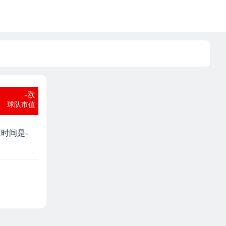
-欧
球队市值
立时间是-