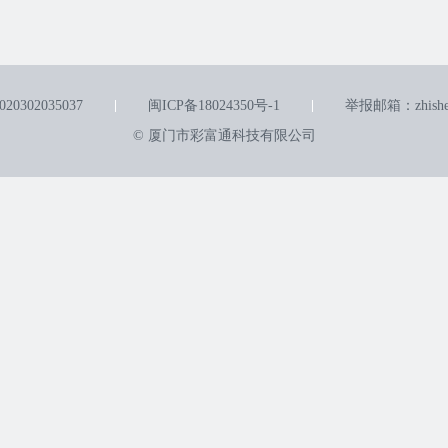
0302035037
闽ICP备18024350号-1
举报邮箱：zhishen
© 厦门市彩富通科技有限公司