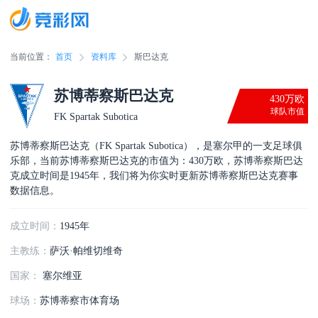
当前位置：
首页
资料库
斯巴达克
苏博蒂察斯巴达克
430万欧
球队市值
FK Spartak Subotica
苏博蒂察斯巴达克（FK Spartak Subotica），是塞尔甲的一支足球俱
乐部，当前苏博蒂察斯巴达克的市值为：430万欧，苏博蒂察斯巴达
克成立时间是1945年，我们将为你实时更新苏博蒂察斯巴达克赛事
数据信息。
成立时间：
1945年
主教练：
萨沃·帕维切维奇
国家：
塞尔维亚
球场：
苏博蒂察市体育场