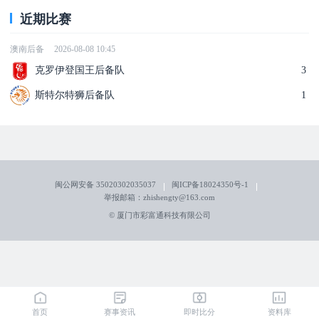
近期比赛
澳南后备
2026-08-08 10:45
克罗伊登国王后备队
3
斯特尔特狮后备队
1
闽公网安备 35020302035037
闽ICP备18024350号-1
举报邮箱：zhishengty@163.com
© 厦门市彩富通科技有限公司
首页
赛事资讯
即时比分
资料库