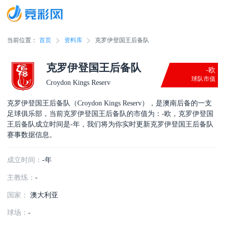
当前位置：
首页
资料库
克罗伊登国王后备队
克罗伊登国王后备队
-欧
球队市值
Croydon Kings Reserv
克罗伊登国王后备队（Croydon Kings Reserv），是澳南后备的一支
足球俱乐部，当前克罗伊登国王后备队的市值为：-欧，克罗伊登国
王后备队成立时间是-年，我们将为你实时更新克罗伊登国王后备队
赛事数据信息。
成立时间：
-年
主教练：
-
国家：
澳大利亚
球场：
-