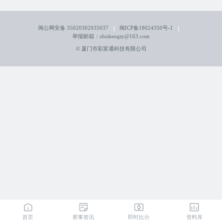
闽公网安备 35020302035037
闽ICP备18024350号-1
举报邮箱：zhishengty@163.com
© 厦门市彩富通科技有限公司
首页
赛事资讯
即时比分
资料库