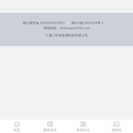
闽公网安备 35020302035037
闽ICP备18024350号-1
举报邮箱：zhishengty@163.com
© 厦门市彩富通科技有限公司
首页
赛事资讯
即时比分
资料库