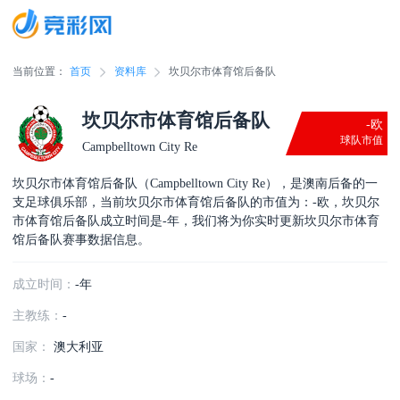
当前位置：
首页
资料库
坎贝尔市体育馆后备队
坎贝尔市体育馆后备队
-欧
球队市值
Campbelltown City Re
坎贝尔市体育馆后备队（Campbelltown City Re），是澳南后备的一
支足球俱乐部，当前坎贝尔市体育馆后备队的市值为：-欧，坎贝尔
市体育馆后备队成立时间是-年，我们将为你实时更新坎贝尔市体育
馆后备队赛事数据信息。
成立时间：
-年
主教练：
-
国家：
澳大利亚
球场：
-