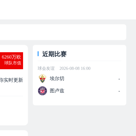
近期比赛
6260万欧
球队市值
球会友谊
2026-08-08 16:00
埃尔切
-
为你实时更新
图卢兹
-