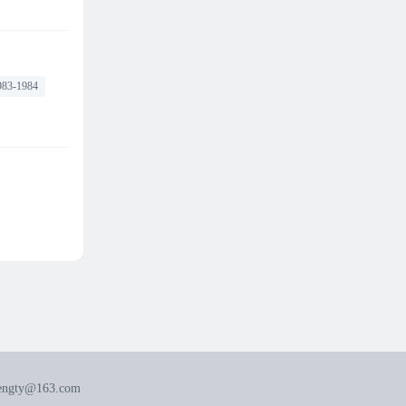
983-1984
gty@163.com