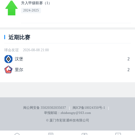
升入甲级联赛（1）
2024-2025
近期比赛
球会友谊
2026-08-08 21:00
汉堡
2
里尔
2
闽公网安备 35020302035037
闽ICP备18024350号-1
举报邮箱：zhishengty@163.com
© 厦门市彩富通科技有限公司