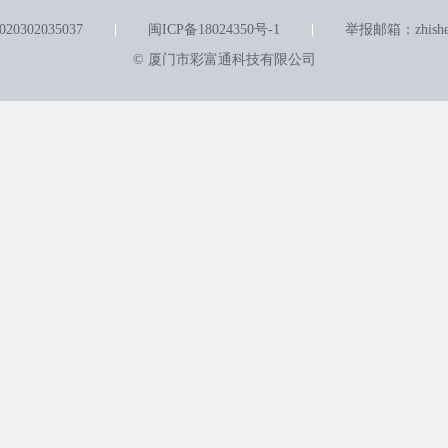
0302035037
闽ICP备18024350号-1
举报邮箱：zhishen
© 厦门市彩富通科技有限公司