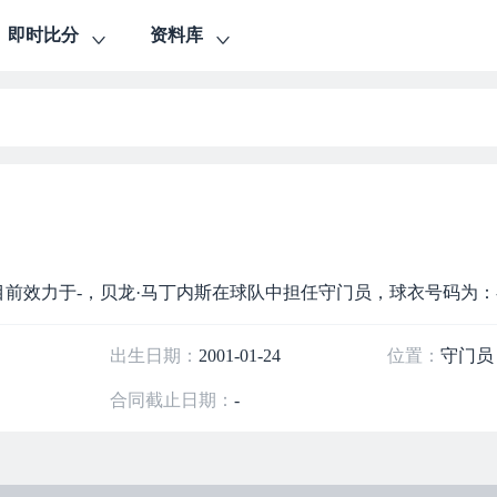
即时比分
资料库
-01-24，目前效力于-，贝龙·马丁内斯在球队中担任守门员，球衣号码为：
出生日期：
2001-01-24
位置：
守门员
合同截止日期：
-