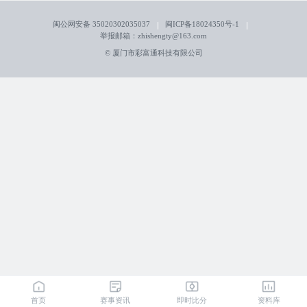
闽公网安备 35020302035037
闽ICP备18024350号-1
举报邮箱：zhishengty@163.com
© 厦门市彩富通科技有限公司
首页
赛事资讯
即时比分
资料库