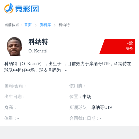
当前位置：
首页
资料库
科纳特
科纳特
-欧
身价
O. Konaté
科纳特（O. Konaté），出生于-，目前效力于摩纳哥U19，科纳特在
球队中担任中场，球衣号码为：-
国籍/会籍：
-
惯用脚：
-
出生日期：
-
位置：
中场
身高：
-
所属球队：
摩纳哥U19
体重：
-
合同截止日期：
-