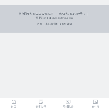
闽公网安备 35020302035037
闽ICP备18024350号-1
举报邮箱：zhishengty@163.com
© 厦门市彩富通科技有限公司
首页
赛事资讯
即时比分
资料库