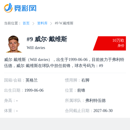
当前位置：
首页
资料库
#9 W.戴维斯
#9 威尔·戴维斯
10万欧
身价
Will davies
威尔·戴维斯（Will davies），出生于1999-06-06，目前效力于弗利特
伍德，威尔·戴维斯在球队中担任前锋，球衣号码为：#9
国籍/会籍：
英格兰
惯用脚：
右脚
出生日期：
1999-06-06
位置：
前锋
身高：
-
所属球队：
弗利特伍德
体重：
-
合同截止日期：
2027-06-30