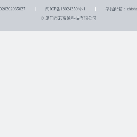
0302035037
闽ICP备18024350号-1
举报邮箱：zhishen
© 厦门市彩富通科技有限公司