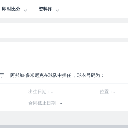
即时比分
资料库
前效力于-，阿邦加·多米尼克在球队中担任-，球衣号码为：-
出生日期：
-
位置：
-
合同截止日期：
-