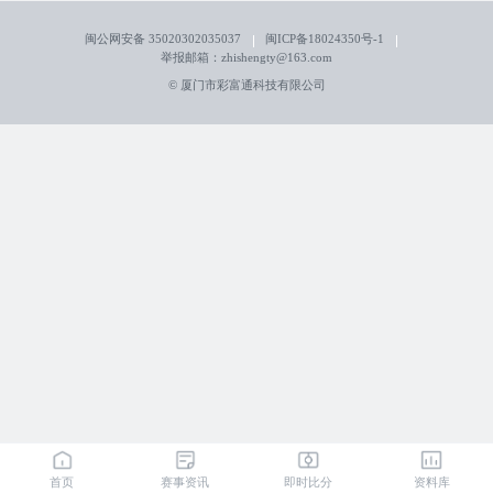
闽公网安备 35020302035037
闽ICP备18024350号-1
举报邮箱：zhishengty@163.com
© 厦门市彩富通科技有限公司
首页
赛事资讯
即时比分
资料库