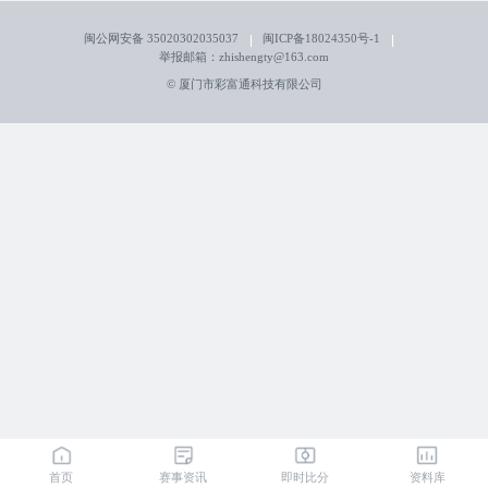
闽公网安备 35020302035037
闽ICP备18024350号-1
举报邮箱：zhishengty@163.com
© 厦门市彩富通科技有限公司
首页
赛事资讯
即时比分
资料库