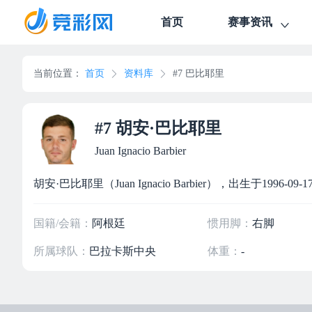
首页
赛事资讯
当前位置：
首页
资料库
#7 巴比耶里
#7 胡安·巴比耶里
Juan Ignacio Barbier
胡安·巴比耶里（Juan Ignacio Barbier），出生于
国籍/会籍：
阿根廷
惯用脚：
右脚
所属球队：
巴拉卡斯中央
体重：
-