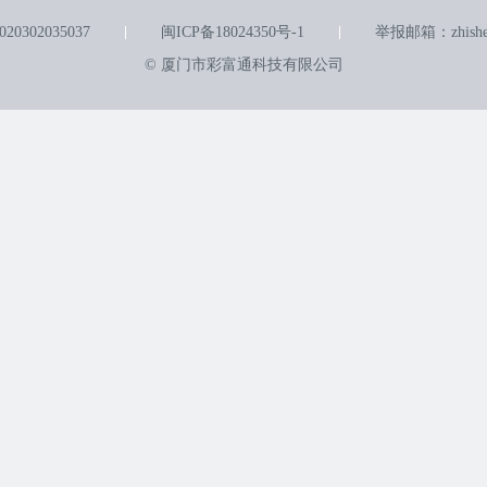
0302035037
闽ICP备18024350号-1
举报邮箱：zhishen
© 厦门市彩富通科技有限公司