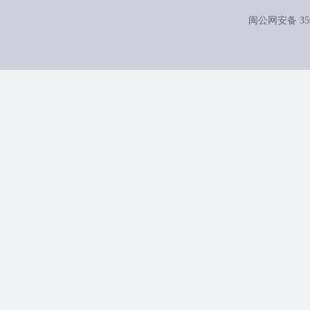
闽公网安备 3502