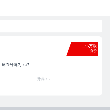
17.5万欧
身价
锋，球衣号码为：#7
身高：
-