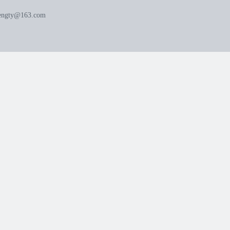
gty@163.com