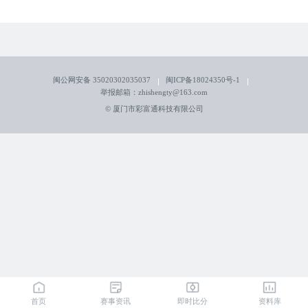
闽公网安备 35020302035037
闽ICP备18024350号-1
举报邮箱：zhishengty@163.com
© 厦门市彩富通科技有限公司
首页
赛事资讯
即时比分
资料库