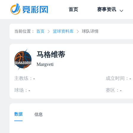
首页
赛事资讯
当前位置：
首页
篮球资料库
球队详情
马格维蒂
Margveti
主教练：
-
成立时间：
-
球场：
-
赛区：
-
数据
信息