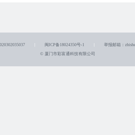
0302035037
闽ICP备18024350号-1
举报邮箱：zhishen
© 厦门市彩富通科技有限公司