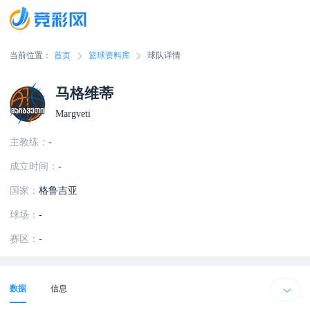
当前位置：
首页
篮球资料库
球队详情
马格维蒂
Margveti
主教练：
-
成立时间：
-
国家：
格鲁吉亚
球场：
-
赛区：
-
数据
信息