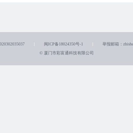
0302035037
闽ICP备18024350号-1
举报邮箱：zhishen
© 厦门市彩富通科技有限公司