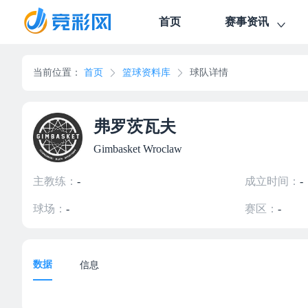
首页
赛事资讯
当前位置：
首页
篮球资料库
球队详情
弗罗茨瓦夫
Gimbasket Wroclaw
主教练：
-
成立时间：
-
球场：
-
赛区：
-
数据
信息