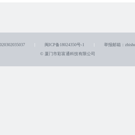
0302035037
闽ICP备18024350号-1
举报邮箱：zhishen
© 厦门市彩富通科技有限公司