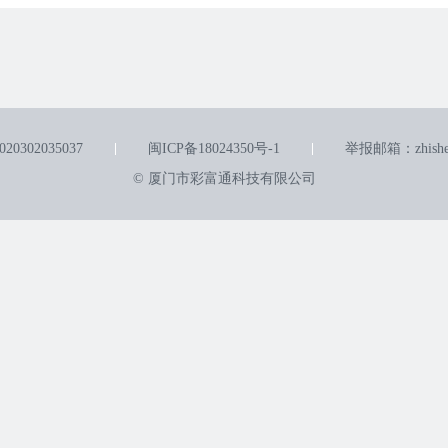
0302035037
闽ICP备18024350号-1
举报邮箱：zhishen
© 厦门市彩富通科技有限公司