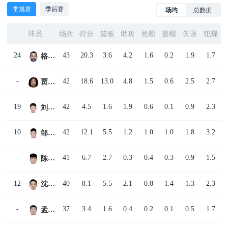
常规赛
季后赛
场均
总数据
球员
场次
得分
篮板
助攻
抢断
盖帽
失误
犯规
24
43
20.3
3.6
4.2
1.6
0.2
1.9
1.7
格兰特·里勒
-
42
18.6
13.0
4.8
1.5
0.6
2.5
2.7
贾里德·萨林杰
19
42
4.5
1.6
1.9
0.6
0.1
0.9
2.3
刘晓宇
10
42
12.1
5.5
1.2
1.0
1.0
1.8
3.2
邹雨宸
-
41
6.7
2.7
0.3
0.4
0.3
0.9
1.5
陈国豪
12
40
8.1
5.5
2.1
0.8
1.4
1.3
2.3
沈梓捷
-
37
3.4
1.6
0.4
0.2
0.1
0.5
1.7
孟子凯