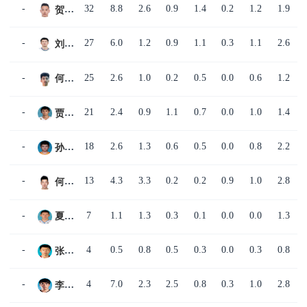
-
32
8.8
2.6
0.9
1.4
0.2
1.2
1.9
贺希宁
-
27
6.0
1.2
0.9
1.1
0.3
1.1
2.6
刘大鹏
-
25
2.6
1.0
0.2
0.5
0.0
0.6
1.2
何敬佳
-
21
2.4
0.9
1.1
0.7
0.0
1.0
1.4
贾俊龙
-
18
2.6
1.3
0.6
0.5
0.0
0.8
2.2
孙伟博
-
13
4.3
3.3
0.2
0.2
0.9
1.0
2.8
何重达
-
7
1.1
1.3
0.3
0.1
0.0
0.0
1.3
夏宇彤
-
4
0.5
0.8
0.5
0.3
0.0
0.3
0.8
张翌星
-
4
7.0
2.3
2.5
0.8
0.3
1.0
2.8
李雪松