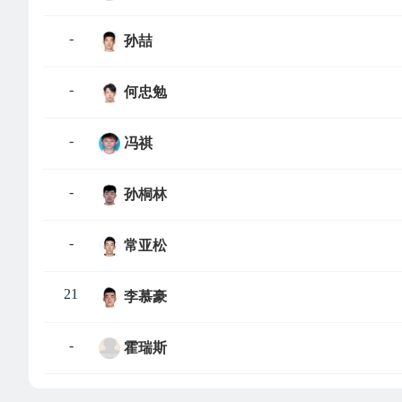
-
孙喆
-
何忠勉
-
冯祺
-
孙桐林
-
常亚松
21
李慕豪
-
霍瑞斯