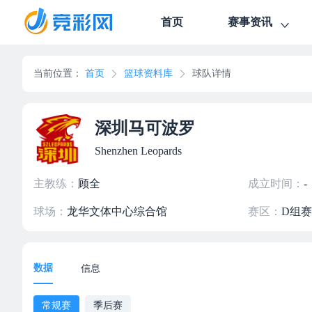
首页
赛事资讯
当前位置：
首页
篮球资料库
球队详情
深圳马可波罗
Shenzhen Leopards
主教练：
顾全
成立时间：
-
球场：
龙华文体中心综合馆
赛区：
D组
数据
信息
常规赛
季后赛