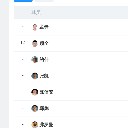
球员
-
孟铎
12
顾全
-
约什
-
张凯
-
陈信安
-
邱彪
-
弗罗曼