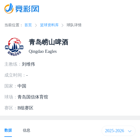
当前位置：
首页
篮球资料库
球队详情
青岛崂山啤酒
Qingdao Eagles
主教练：
刘维伟
成立时间：
-
国家：
中国
球场：
青岛国信体育馆
赛区：
B组赛区
2025-2026
数据
信息