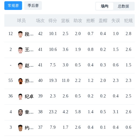
常规赛
季后赛
场均
总数据
球员
场次
得分
篮板
助攻
抢断
盖帽
失误
犯规
12
42
10.1
2.5
2.0
0.7
0.4
1.0
2.8
段昂君
2
41
10.6
3.6
1.9
0.8
0.2
1.5
2.6
王睿泽
-
41
7.5
3.0
0.5
0.4
0.3
0.6
1.5
赵嘉义
55
40
19.3
11.0
2.2
1.2
2.0
2.3
2.3
乔丹·米奇
36
39
2.3
2.6
0.5
0.2
0.2
0.4
2.5
纪卓
4
38
23.2
4.2
5.8
1.4
0.5
3.1
2.6
奎因达里·韦瑟斯庞
3
37
7.9
1.7
2.6
0.4
0.1
0.4
0.6
约瑟夫·杨