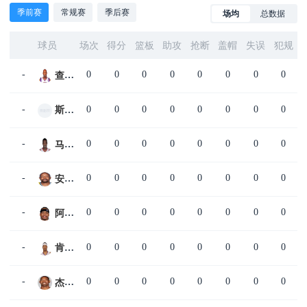
季前赛
常规赛
季后赛
场均
总数据
球员
场次
得分
篮板
助攻
抢断
盖帽
失误
犯规
-
0
0
0
0
0
0
0
0
查基·阿特金斯
-
0
0
0
0
0
0
0
0
斯特西·奥格蒙
-
0
0
0
0
0
0
0
0
马库斯·坎比
-
0
0
0
0
0
0
0
0
安东尼·卡特
-
0
0
0
0
0
0
0
0
阿伦·艾弗森
-
0
0
0
0
0
0
0
0
肯扬·马丁
-
0
0
0
0
0
0
0
0
杰拉尼·麦考伊